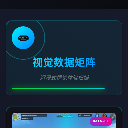
🧫
视觉数据矩阵
沉浸式视觉体验扫描
DATA-01