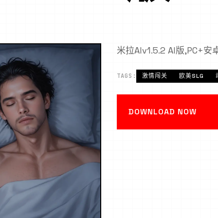
米拉AIv1.5.2 AI版,PC+安卓,
TAGS:
激情闯关
欧美SLG
DOWNLOAD NOW