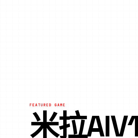
FEATURED GAME
米拉AIV1.