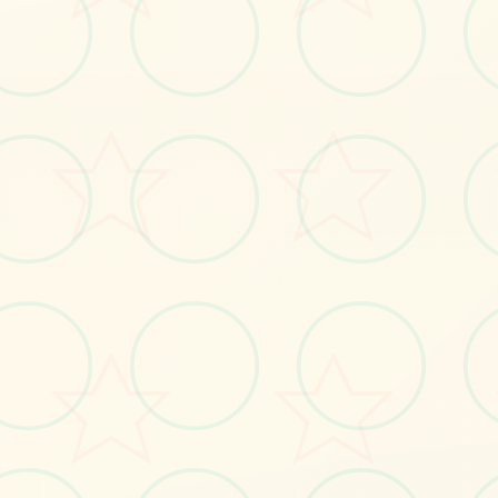
🛄
画面艺术展
感受游戏的视觉魅力