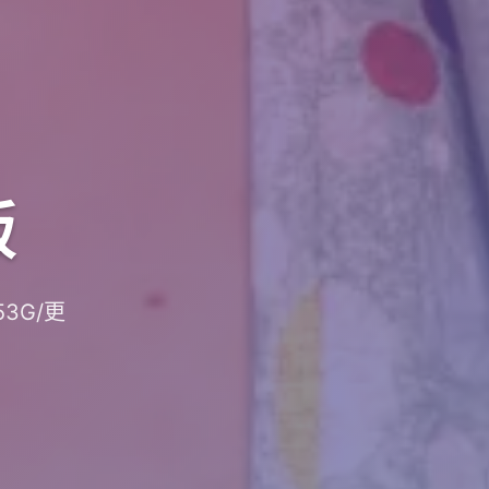
版
53G/更