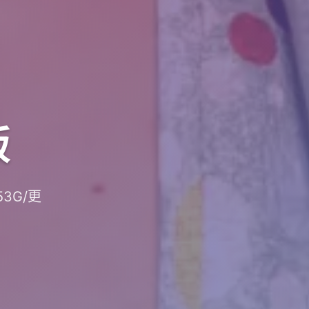
版
53G/更