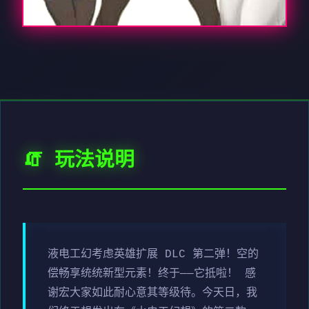
🧯 玩法说明
液电工幻考虑英雄扩展 DLC 第二弹！空的
偿畅享统统新型元素！终于——它抵啦！ 感
谢宏大家如此耐心意其等级待。今天日，我