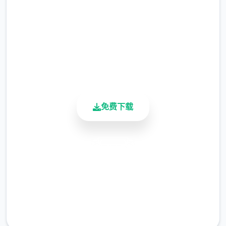
2.3M+
总下载量
4.9/5
用户评分
900K+
活跃用户
免费下载
安全下载
高速安装
完全免费
客服支持