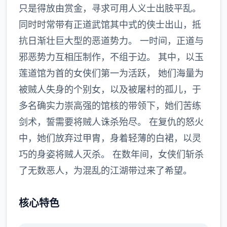
只是得放由赏金，寻求可用人义士出肢平乱。
同时时常带有正道武馆其中式的侠士出山，抵
抗日渐壮巨大型的恶道势力。 一时间，正道与
邪恶势力互相压制作，不组于边。 其中，以玉
莲道馆为首的女侠们第一为活跃， 她们海量为
被贼人失身的个别女，以及被屠村的孤儿，于
多名确实力崇高强的馆核的带领下，她们苦练
剑术，誓需要将贼人诛杀殆尽。 在复仇的怒火
中，她们放弃过甲胄，身着轻薄的白裙，以灵
巧的身姿将贼人灭杀。 在数年间，女侠们斩杀
了无数恶人，为混乱的江湖带过来了希望。
核心特色