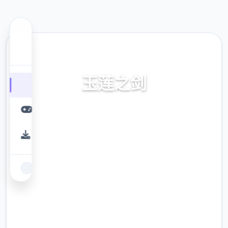
📢 热门推荐
玉莲之剑
门户，官方层面国语，中文传输，零达成本下
方载，教程，步兵补丁下载，安卓
9.4
评分
2.3M
下载