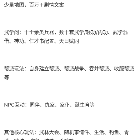
少量地图，百万＋剧情文案
武学问：十个余类兵器，数十套武学/轻功/内功、武学混
借、神功、仨才书配置、天日赋同
帮派玩法：自身建立帮派、帮派战争、吞并帮派、收服帮派
等
NPC互动：同伴、仇家、家仆、诞生育等
其他核心玩法：武林大会、随机事情件、生活、钓鱼、青