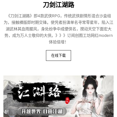
刀剑江湖路
《刀剑江湖路》即4款武侠RPG，传统武侠剧情形混合沙盒组
为，接触横版即时期交锋。使凭者扮演单名寻常零星年，陷入江
湖武林其血雨腥风，身处纷争中成便侠名，搅动天空下面宏大
势，成为万人士敬仰的大侠。》》》订阅创图工坊网红modern
体验倍增！
在线下载