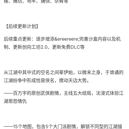
楼、赌坊、地牢、捕快、杀臂等
【后续更新计划】
后续重点更新：逐步增添&ereereere;完善沙盒内容以及机
制、更新创向工坊2.0、更新免费DLC等
从江湖中其中式的空名之间辈伊始，以微末之身，于诡谲的
江湖纷争中形成恰是侠名，搅动天边大势。
——百万字的原创武侠剧情，主线五大结局，沈浸式体验江
湖恩怨情仇
——15个地图，包含5个大门派剧情，解锁不同型的江湖描