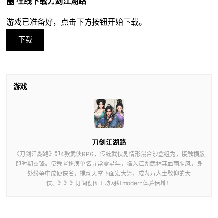
🎛️ 在线下载刀剑江湖路
游戏已准备好，点击下方按钮开始下载。
下载
游戏
刀剑江湖路
《刀剑江湖路》即4款武侠RPG，传统武侠剧情形混合沙盒组为，接触横版
即时期交锋。使凭者扮演单名寻常零星年，陷入江湖武林其血雨腥风，身
处纷争中成便侠名，搅动天空下面宏大势，成为万人士敬仰的大
侠。》》》订阅创图工坊网红modern体验倍增！