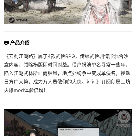
📷 产品介绍
《刀剑江湖路》属于4款武侠RPG，传统武侠剧情形混合沙
盒内容，领略横版即时间对战。借户扮演单名寻常一些年，
陷入江湖武林所血雨腥风，地点处纷争中变成单侠名，搅动
日方广大势，成为万人员敬仰的大侠。》》》订阅创愿工坊
火爆mod体验倍增！