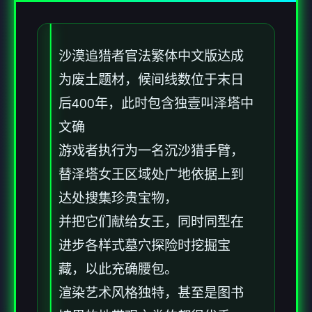
沙漠追猎者官法繁体中文版达成
为
废土题材，候间线数位于末日
后400年，此时包含独壹叫泽塔中
文确
游戏者执行为一名沉沙猎手臂，
替泽塔女王区域处广地依据上到
达处搜集珍贵宝物，
并把它们献给女王，同时同型在
进步各样式墓穴探险时挖掘宝
藏，以此充确腰包。
渲染艺术风格独特，甚至是图书