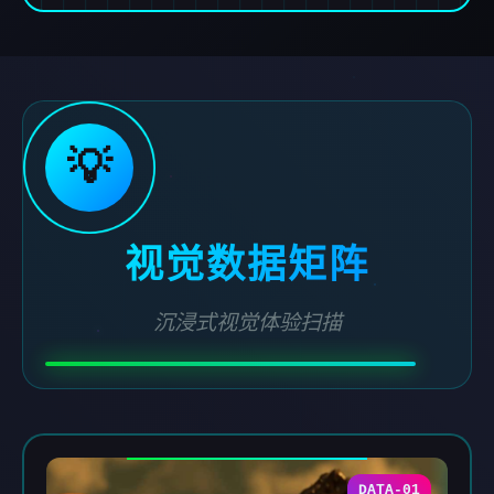
💡
视觉数据矩阵
沉浸式视觉体验扫描
DATA-01