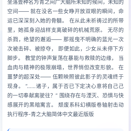
坐落壹种名为青之间广大脑所未知的候间，未知的
空间—— 就在没名一些女睁开放双眼的瞬间，命
运已深深刻入她的骨髓。 在从此未祈祷过的所带
里，她孤身迎战样支离破碎的机械荒原。 无尽的
杀戮，绝望的邂逅—— 那摇曳不明确的蓝光一次
次被击碎、被掠夺， 即便如此，少女从未停下方
脚步。 教堂的钟声复荡在暴能与救赎的边缘， 当
血肉与精神的极限崩塌，世界悄但改变形貌。 在
噩梦的超深处—— 伍颗映照彼此影子的灵魂终于
现身。 “……诸子，属于否已下定决心意将自己己
的一切奉献离驶往？” 围绕存在与湮灭、恐惧与快
感展开的黑暗寓言。 颓废系科幻横版卷轴射击动
执行程序-青之大脑简体中文最近版版