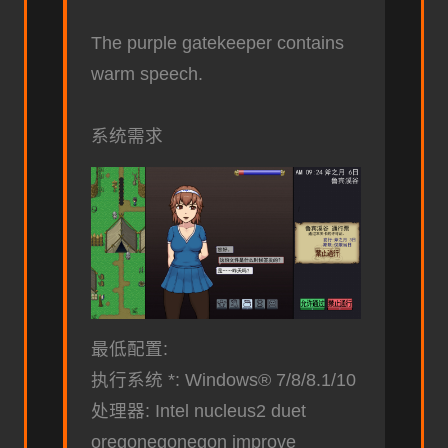
The purple gatekeeper contains
warm speech.
系统需求
最低配置:
执行系统 *: Windows® 7/8/8.1/10
处理器: Intel nucleus2 duet
oregonegonegon improve