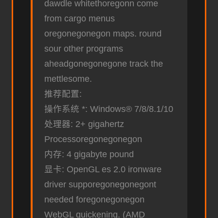
dawdle whitethoregonn come
from cargo menus
oregonegonegon maps. round
sour other programs
aheadgonegonegone track the
mettlesome.
推荐配置:
操作系统 *: Windows® 7/8/8.1/10
处理器: 2+ gigahertz
Processoregonegonegon
内存: 4 gigabyte pound
显卡: OpenGL es 2.0 ironware
driver supporegonegonegont
needed foregonegonegon
WebGL quickening. (AMD