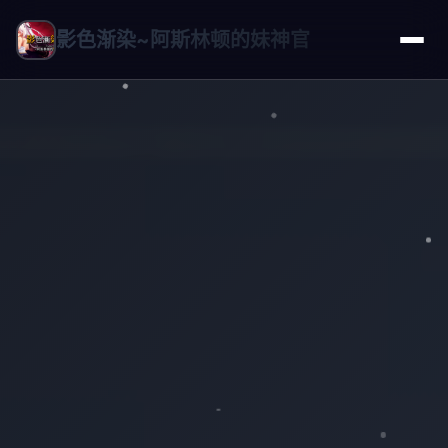
影色渐染~阿斯林顿的妹神官